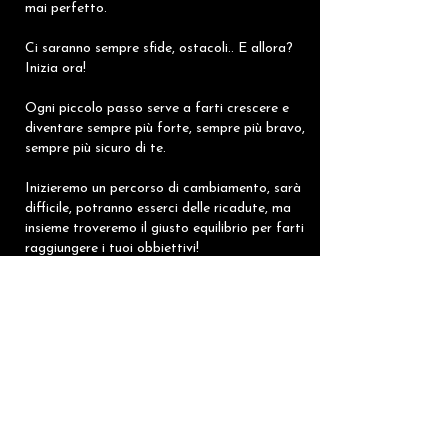
mai perfetto.
Ci saranno sempre sfide, ostacoli..
E allora?
Inizia ora!
Ogni piccolo passo serve a farti crescere e
diventare sempre più forte, sempre più bravo,
sempre più sicuro di te.
Inizieremo un percorso di cambiamento, sarà
difficile, potranno esserci delle ricadute, ma
insieme troveremo il giusto equilibrio per farti
raggiungere i tuoi obbiettivi!
Dottoressa Roberta Borio Biologa
nutrizionista
Ricevo solo su appuntamento nei seguenti orari:
Lunedì - Venerdì 9:00 - 20:00 Sabato: 9:00 - 18:00
In collaborazione con