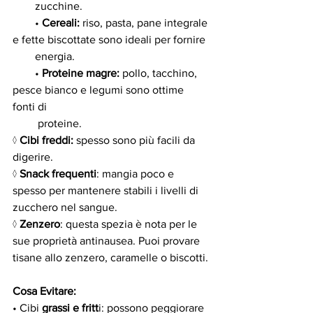
        zucchine.
        • 
Cereali:
 riso, pasta, pane integrale 
e fette biscottate sono ideali per fornire
        energia.
        • 
Proteine magre:
 pollo, tacchino, 
pesce bianco e legumi sono ottime 
fonti di
         proteine.
◊ 
Cibi freddi:
 spesso sono più facili da 
digerire.
◊ 
Snack frequenti
: mangia poco e 
spesso per mantenere stabili i livelli di 
zucchero nel sangue.
◊ 
Zenzero
: questa spezia è nota per le 
sue proprietà antinausea. Puoi provare 
tisane allo zenzero, caramelle o biscotti.
Cosa Evitare:
• Cibi
 grassi e fritt
i: possono peggiorare 