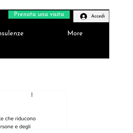
Prenota una visita
Accedi
nsulenze
More
lte che riducono 
rsone e degli 