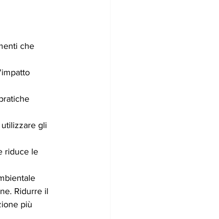
imenti che 
'impatto 
pratiche 
utilizzare gli 
e riduce le 
mbientale 
ne. Ridurre il 
zione più 